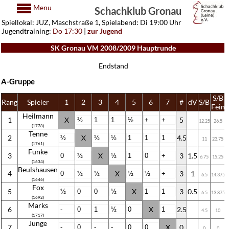
Menu
Schachklub Gronau
Spiellokal: JUZ, Maschstraße 1, Spielabend: Di 19:00 Uhr
Jugendtraining:
Do 17:30
|
zur Jugend
SK Gronau VM 2008/2009 Hauptrunde
Endstand
A-Gruppe
S/B
Rang
Spieler
1
2
3
4
5
6
7
#
dV
S/B
Fein
Heilmann
1
X
5
12.25
26.5
(1778)
Tenne
2
X
4.5
11
23.75
(1761)
Funke
3
X
3
1.5
6.75
15.25
(1634)
Beulshausen
4
X
3
1
6.5
14.375
(1646)
Fox
5
X
3
0.5
6.5
13.875
(1692)
Marks
6
X
2.5
4.5
10
(1717)
Junge
7
X
0
0
0