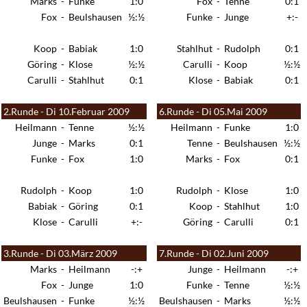
Marks
-
Funke
1:0
Fox
-
Tenne
0:1
Fox
-
Beulshausen
½:½
Funke
-
Junge
+:-
Koop
-
Babiak
1:0
Stahlhut
-
Rudolph
0:1
Göring
-
Klose
½:½
Carulli
-
Koop
½:½
Carulli
-
Stahlhut
0:1
Klose
-
Babiak
0:1
2.Runde - Di 10.Februar 2009
6.Runde - Di 05.Mai 2009
Heilmann
-
Tenne
½:½
Heilmann
-
Funke
1:0
Junge
-
Marks
0:1
Tenne
-
Beulshausen
½:½
Funke
-
Fox
1:0
Marks
-
Fox
0:1
Rudolph
-
Koop
1:0
Rudolph
-
Klose
1:0
Babiak
-
Göring
0:1
Koop
-
Stahlhut
1:0
Klose
-
Carulli
+:-
Göring
-
Carulli
0:1
3.Runde - Di 03.März 2009
7.Runde - Di 02.Juni 2009
Marks
-
Heilmann
-:+
Junge
-
Heilmann
-:+
Fox
-
Junge
1:0
Funke
-
Tenne
½:½
Beulshausen
-
Funke
½:½
Beulshausen
-
Marks
½:½