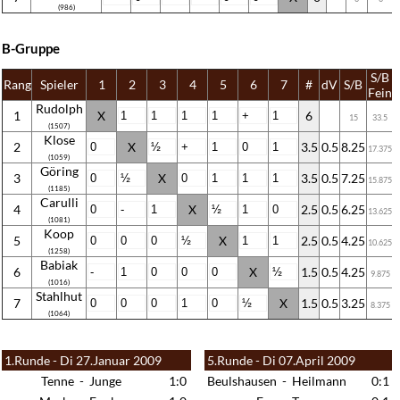
(986)
B-Gruppe
S/B
Rang
Spieler
1
2
3
4
5
6
7
#
dV
S/B
Fein
Rudolph
1
X
6
15
33.5
(1507)
Klose
2
X
3.5
0.5
8.25
17.375
(1059)
Göring
3
X
3.5
0.5
7.25
15.875
(1185)
Carulli
4
X
2.5
0.5
6.25
13.625
(1081)
Koop
5
X
2.5
0.5
4.25
10.625
(1258)
Babiak
6
X
1.5
0.5
4.25
9.875
(1016)
Stahlhut
7
X
1.5
0.5
3.25
8.375
(1064)
1.Runde - Di 27.Januar 2009
5.Runde - Di 07.April 2009
Tenne
-
Junge
1:0
Beulshausen
-
Heilmann
0:1