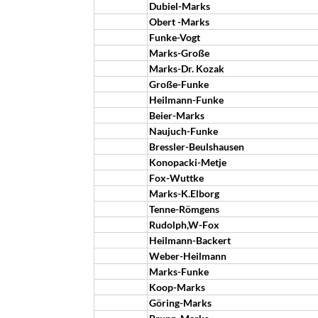
Dubiel-Marks
Obert -Marks
Funke-Vogt
Marks-Große
Marks-Dr. Kozak
Große-Funke
Heilmann-Funke
Beier-Marks
Naujuch-Funke
Bressler-Beulshausen
Konopacki-Metje
Fox-Wuttke
Marks-K.Elborg
Tenne-Römgens
Rudolph,W-Fox
Heilmann-Backert
Weber-Heilmann
Marks-Funke
Koop-Marks
Göring-Marks