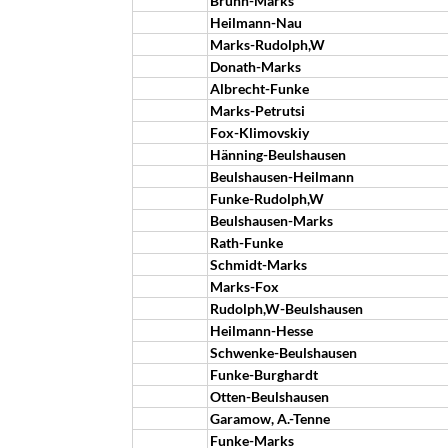
Brunn-Marks
Heilmann-Nau
Marks-Rudolph,W
Donath-Marks
Albrecht-Funke
Marks-Petrutsi
Fox-Klimovskiy
Hänning-Beulshausen
Beulshausen-Heilmann
Funke-Rudolph,W
Beulshausen-Marks
Rath-Funke
Schmidt-Marks
Marks-Fox
Rudolph,W-Beulshausen
Heilmann-Hesse
Schwenke-Beulshausen
Funke-Burghardt
Otten-Beulshausen
Garamow, A.-Tenne
Funke-Marks