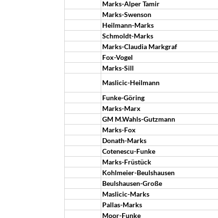
Marks-Alper Tamir
Marks-Swenson
Heilmann-Marks
Schmoldt-Marks
Marks-Claudia Markgraf
Fox-Vogel
Marks-Sill
Maslicic-Heilmann
Funke-Göring
Marks-Marx
GM M.Wahls-Gutzmann
Marks-Fox
Donath-Marks
Cotenescu-Funke
Marks-Früstück
Kohlmeier-Beulshausen
Beulshausen-Große
Maslicic-Marks
Pallas-Marks
Moor-Funke