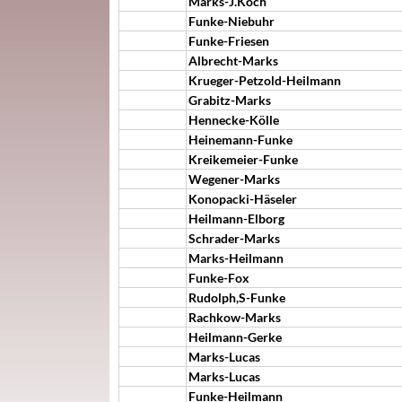
Marks-J.Koch
Funke-Niebuhr
Funke-Friesen
Albrecht-Marks
Krueger-Petzold-Heilmann
Grabitz-Marks
Hennecke-Kölle
Heinemann-Funke
Kreikemeier-Funke
Wegener-Marks
Konopacki-Häseler
Heilmann-Elborg
Schrader-Marks
Marks-Heilmann
Funke-Fox
Rudolph,S-Funke
Rachkow-Marks
Heilmann-Gerke
Marks-Lucas
Marks-Lucas
Funke-Heilmann