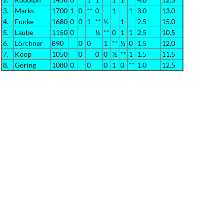
3.
Marks
1700
1
0
**
0
1
1
3.0
13.0
4.
Funke
1680
0
0
1
**
½
1
2.5
15.0
5.
Laube
1150
0
½
**
0
1
1
2.5
10.5
6.
Lörchner
890
0
0
1
**
½
0
1.5
12.0
7.
Koop
1050
0
0
0
½
**
1
1.5
11.5
8.
Göring
1080
0
0
0
1
0
**
1.0
12.5