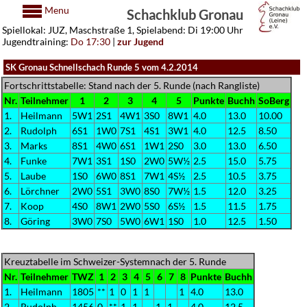
Menu
Schachklub Gronau
Spiellokal: JUZ, Maschstraße 1, Spielabend: Di 19:00 Uhr
Jugendtraining:
Do 17:30
|
zur Jugend
SK Gronau Schnellschach Runde 5 vom 4.2.2014
Fortschrittstabelle: Stand nach der 5. Runde (nach Rangliste)
Nr.
Teilnehmer
1
2
3
4
5
Punkte
Buchh
SoBerg
1.
Heilmann
5W1
2S1
4W1
3S0
8W1
4.0
13.0
10.00
2.
Rudolph
6S1
1W0
7S1
4S1
3W1
4.0
12.5
8.50
3.
Marks
8S1
4W0
6S1
1W1
2S0
3.0
13.0
6.50
4.
Funke
7W1
3S1
1S0
2W0
5W½
2.5
15.0
5.75
5.
Laube
1S0
6W0
8S1
7W1
4S½
2.5
10.5
3.75
6.
Lörchner
2W0
5S1
3W0
8S0
7W½
1.5
12.0
3.25
7.
Koop
4S0
8W1
2W0
5S0
6S½
1.5
11.5
1.75
8.
Göring
3W0
7S0
5W0
6W1
1S0
1.0
12.5
1.50
Kreuztabelle im Schweizer-Systemnach der 5. Runde
Nr.
Teilnehmer
TWZ
1
2
3
4
5
6
7
8
Punkte
Buchh
1.
Heilmann
1805
**
1
0
1
1
1
4.0
13.0
2.
Rudolph
1456
0
**
1
1
1
1
4.0
12.5