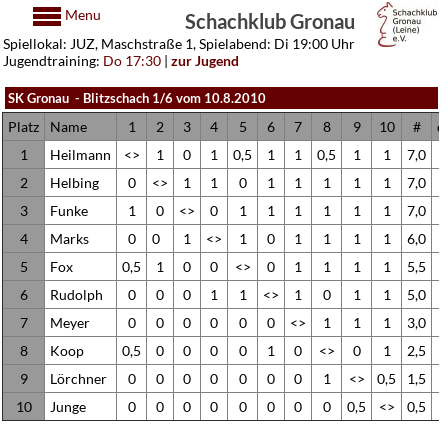
Menu
Schachklub Gronau
Spiellokal: JUZ, Maschstraße 1, Spielabend: Di 19:00 Uhr
Jugendtraining:
Do 17:30
|
zur Jugend
SK Gronau - Blitzschach 1/6 vom 10.8.2010
Platz
Name
1
2
3
4
5
6
7
8
9
10
#
d
1
Heilmann
<>
1
0
1
0,5
1
1
0,5
1
1
7,0
2
Helbing
0
<>
1
1
0
1
1
1
1
1
7,0
3
Funke
1
0
<>
0
1
1
1
1
1
1
7,0
4
Marks
0
0
1
<>
1
0
1
1
1
1
6,0
5
Fox
0,5
1
0
0
<>
0
1
1
1
1
5,5
6
Rudolph
0
0
0
1
1
<>
1
0
1
1
5,0
7
Meyer
0
0
0
0
0
0
<>
1
1
1
3,0
8
Koop
0,5
0
0
0
0
1
0
<>
0
1
2,5
9
Lörchner
0
0
0
0
0
0
0
1
<>
0,5
1,5
10
Junge
0
0
0
0
0
0
0
0
0,5
<>
0,5