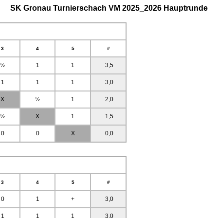
SK Gronau Turnierschach VM 2025_2026 Hauptrunde
3
4
5
#
½
1
1
3,5
1
1
1
3,0
X
½
1
2,0
½
X
1
1,5
0
0
X
0,0
3
4
5
#
0
1
+
3,0
1
1
1
3,0