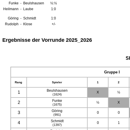
Funke
-
Beulshausen
½:½
Heilmann
-
Laube
1:0
Göring
-
Schmidt
1:0
Rudolph
-
Klose
+/-
Ergebnisse der Vorrunde 2025_2026