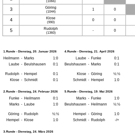
(1066)
Göring
3
1
0
(1044)
Klose
4
0
0
(990)
Rudolph
5
-
0
(1360)
1.Runde - Dienstag, 20. Januar 2026
4.Runde - Dienstag, 21. April 2026
Heilmann
-
Marks
1:0
Laube
-
Funke
0:1
Laube
-
Beulshausen
0:1
Beulshausen
-
Marks
0:1
Rudolph
-
Hempel
0:1
Klose
-
Göring
½:½
Klose
-
Schmidt
0:1
Schmidt
-
Hempel
1:0
2.Runde - Dienstag, 24. Februar 2026
5.Runde - Dienstag, 19. Mai 2026
Funke
-
Heilmann
0:1
Marks
-
Funke
1:0
Marks
-
Laube
1:0
Beulshausen
-
Heilmann
½:½
Göring
-
Rudolph
½:½
Hempel
-
Göring
1:0
Hempel
-
Klose
1:0
Schmidt
-
Rudolph
-/+
3.Runde - Dienstag, 24. März 2026