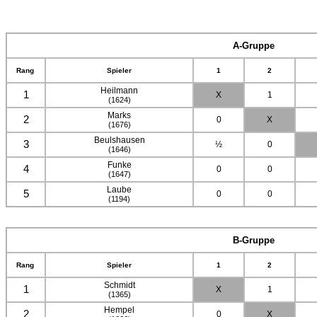
A-Gruppe
Rang
Spieler
1
2
Heilmann
1
X
1
(1624)
Marks
2
0
X
(1676)
Beulshausen
3
½
0
(1646)
Funke
4
0
0
(1647)
Laube
5
0
0
(1194)
B-Gruppe
Rang
Spieler
1
2
Schmidt
1
X
1
(1365)
Hempel
2
0
X